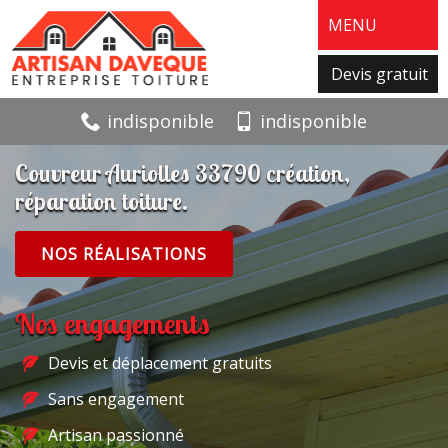
MENU
Devis gratuit
indisponible
indisponible
Couvreur Auriolles 33790 création,
réparation toiture.
NOS RÉALISATIONS
Nos engagements
Devis et déplacement gratuits
Sans engagement
Artisan passionné