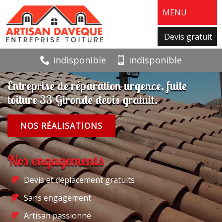
MENU
Devis gratuit
indisponible
indisponible
Entreprise de réparation urgence, fuite
toiture 33 Gironde devis gratuit.
NOS RÉALISATIONS
Nos engagements
Devis et déplacement gratuits
Sans engagement
Artisan passionné