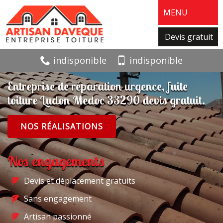
MENU
Devis gratuit
indisponible
indisponible
Entreprise de réparation urgence, fuite
toiture Ludon Medoc 33290 devis gratuit.
NOS RÉALISATIONS
Nos engagements
Devis et déplacement gratuits
Sans engagement
Artisan passionné