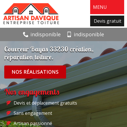
MENU
Devis gratuit
indisponible
indisponible
Couvreur Bayas 33230 création,
réparation toiture.
NOS RÉALISATIONS
Nos engagements
Devis et déplacement gratuits
Sans engagement
Artisan passionné