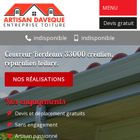
MENU
Devis gratuit
indisponible
indisponible
Couvreur Bordeaux 33000 création,
réparation toiture.
NOS RÉALISATIONS
Nos engagements
Devis et déplacement gratuits
Sans engagement
Artisan passionné