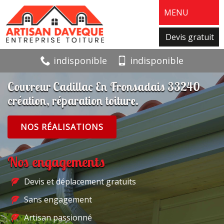
MENU
Devis gratuit
indisponible
indisponible
Couvreur Cadillac En Fronsadais 33240
création, réparation toiture.
NOS RÉALISATIONS
Nos engagements
Devis et déplacement gratuits
Sans engagement
Artisan passionné