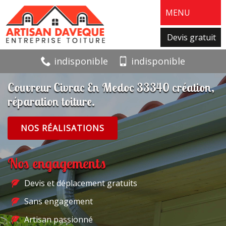
MENU
Devis gratuit
indisponible
indisponible
Couvreur Civrac En Medoc 33340 création,
réparation toiture.
NOS RÉALISATIONS
Nos engagements
Devis et déplacement gratuits
Sans engagement
Artisan passionné