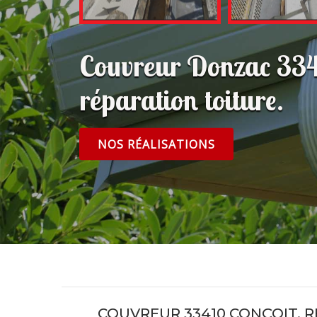
Couvreur Donzac 334
réparation toiture.
NOS RÉALISATIONS
COUVREUR 33410 CONÇOIT, R