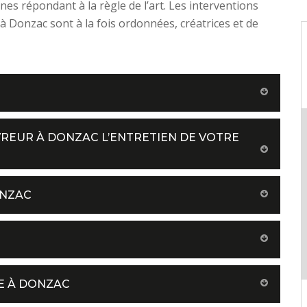
nes répondant à la règle de l’art. Les interventions
à Donzac sont à la fois ordonnées, créatrices et de
VREUR À DONZAC L’ENTRETIEN DE VOTRE
ONZAC
E À DONZAC