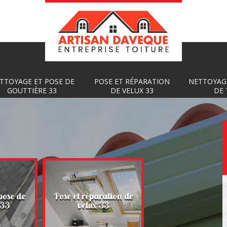
TTOYAGE ET POSE DE
POSE ET RÉPARATION
NETTOYAG
GOUTTIÈRE 33
DE VELUX 33
DE 
Nettoyage et
pose de
Pose et réparation de
démoussage de toi
 33
velux 33
33