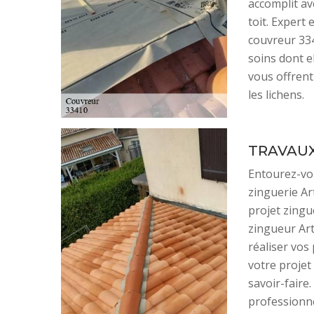
accomplit av
toit. Expert
couvreur 334
soins dont e
vous offrent
les lichens.
TRAVAUX
Entourez-vo
zinguerie Ar
projet zingue
zingueur Art
réaliser vos
votre projet
savoir-faire
professionn