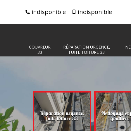
indisponible
indisponible
COUVREUR
RÉPARATION URGENCE,
NE
33
FUITE TOITURE 33
Réparation urgence,
Nettoyage et 
eur 33
fuite toiture 33
gouttière