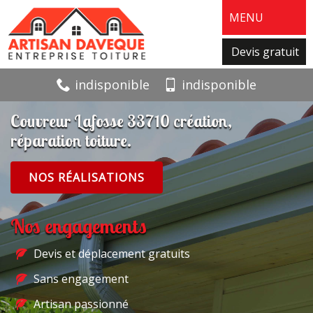
MENU
Devis gratuit
indisponible
indisponible
Couvreur Lafosse 33710 création,
réparation toiture.
NOS RÉALISATIONS
Nos engagements
Devis et déplacement gratuits
Sans engagement
Artisan passionné