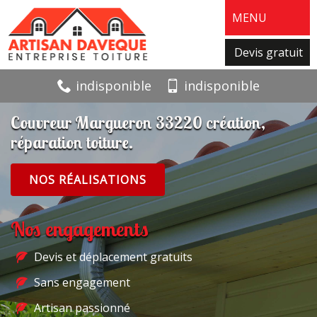
MENU
Devis gratuit
indisponible
indisponible
Couvreur Margueron 33220 création,
réparation toiture.
NOS RÉALISATIONS
Nos engagements
Devis et déplacement gratuits
Sans engagement
Artisan passionné