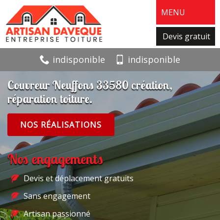
MENU
Devis gratuit
indisponible
indisponible
Couvreur Neuffons 33580 création,
réparation toiture.
NOS RÉALISATIONS
Nos engagements
Devis et déplacement gratuits
Sans engagement
Artisan passionné