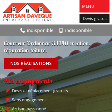
MENU
Devis gratuit
indisponible
indisponible
Couvreur Ordonnac 33340 création,
réparation toiture.
NOS RÉALISATIONS
Nos engagements
Devis et déplacement gratuits
Sans engagement
Artisan passionné