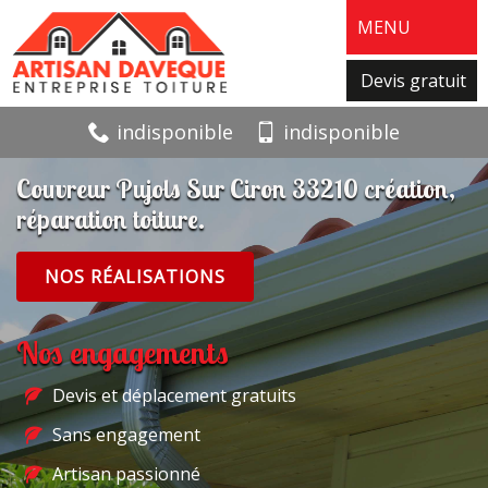
MENU
Devis gratuit
indisponible
indisponible
Couvreur Pujols Sur Ciron 33210 création,
réparation toiture.
NOS RÉALISATIONS
Nos engagements
Devis et déplacement gratuits
Sans engagement
Artisan passionné