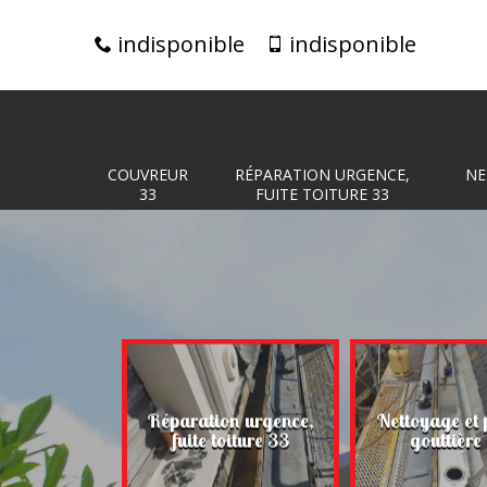
indisponible
indisponible
COUVREUR
RÉPARATION URGENCE,
NE
33
FUITE TOITURE 33
Réparation urgence,
Nettoyage et 
eur 33
fuite toiture 33
gouttière