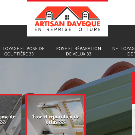
TTOYAGE ET POSE DE
POSE ET RÉPARATION
NETTOYAG
GOUTTIÈRE 33
DE VELUX 33
DE 
Nettoyage et
pose de
Pose et réparation de
démoussage de toi
 33
velux 33
33