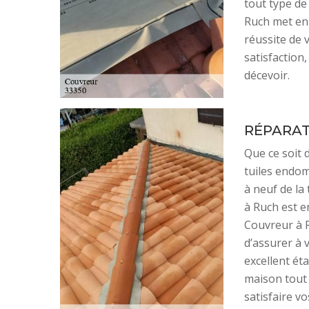
tout type de
Ruch met en
réussite de 
satisfaction
décevoir.
RÉPARAT
Que ce soit 
tuiles endo
à neuf de la
à Ruch est e
Couvreur à 
d’assurer à 
excellent ét
maison tout 
satisfaire vo