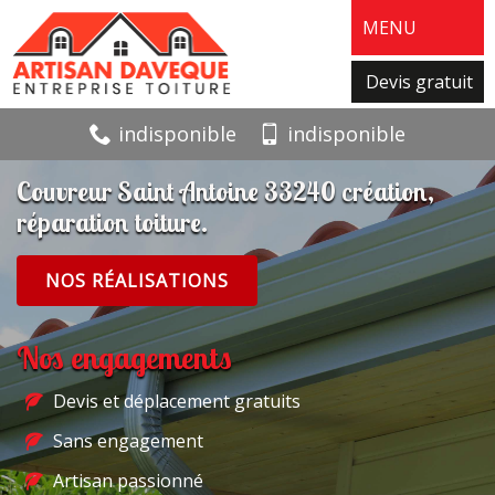
MENU
Devis gratuit
indisponible
indisponible
Couvreur Saint Antoine 33240 création,
réparation toiture.
NOS RÉALISATIONS
Nos engagements
Devis et déplacement gratuits
Sans engagement
Artisan passionné