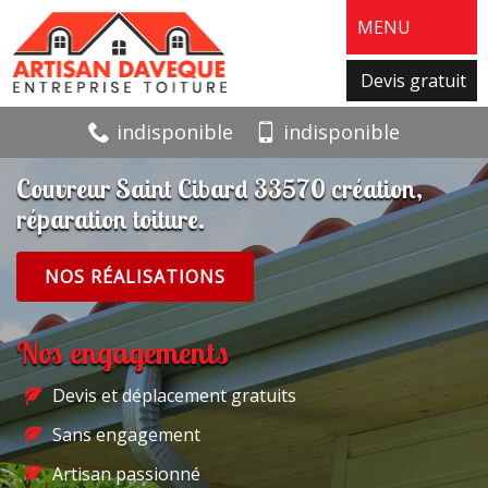
MENU
Devis gratuit
indisponible
indisponible
Couvreur Saint Cibard 33570 création,
réparation toiture.
NOS RÉALISATIONS
Nos engagements
Devis et déplacement gratuits
Sans engagement
Artisan passionné