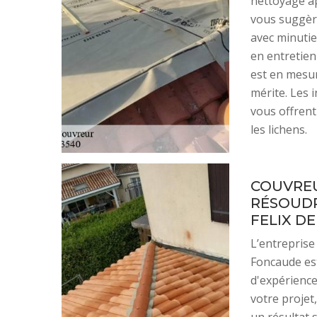
nettoyage ap
vous suggère
avec minutie
en entretien
est en mesur
mérite. Les 
vous offrent
les lichens.
COUVREU
RÉSOUDR
FELIX D
L’entreprise
Foncaude es
d'expérience
votre projet
un résultat 