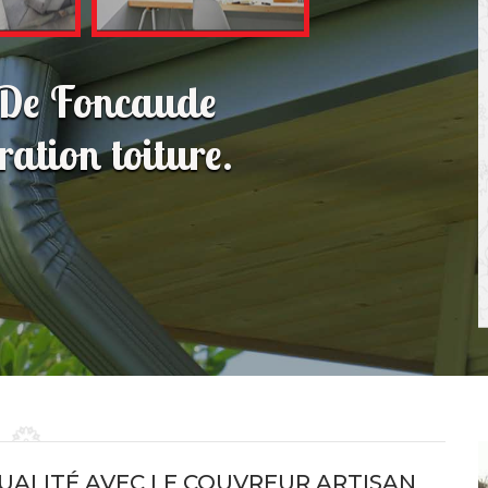
 De Foncaude
ation toiture.
UALITÉ AVEC LE COUVREUR ARTISAN