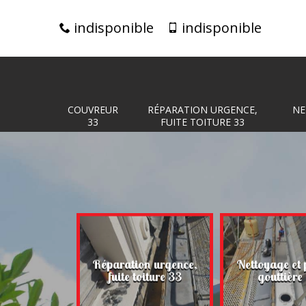
indisponible
indisponible
COUVREUR
RÉPARATION URGENCE,
NE
33
FUITE TOITURE 33
Réparation urgence,
Nettoyage et 
eur 33
fuite toiture 33
gouttière