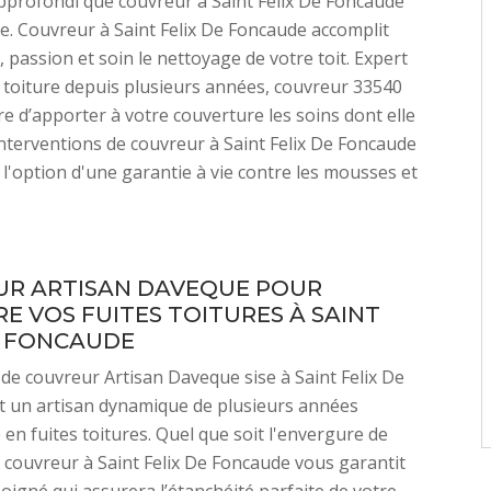
profondi que couvreur à Saint Felix De Foncaude
. Couvreur à Saint Felix De Foncaude accomplit
, passion et soin le nettoyage de votre toit. Expert
 toiture depuis plusieurs années, couvreur 33540
e d’apporter à votre couverture les soins dont elle
interventions de couvreur à Saint Felix De Foncaude
 l'option d'une garantie à vie contre les mousses et
R ARTISAN DAVEQUE POUR
E VOS FUITES TOITURES À SAINT
E FONCAUDE
 de couvreur Artisan Daveque sise à Saint Felix De
t un artisan dynamique de plusieurs années
 en fuites toitures. Quel que soit l'envergure de
, couvreur à Saint Felix De Foncaude vous garantit
soigné qui assurera l’étanchéité parfaite de votre