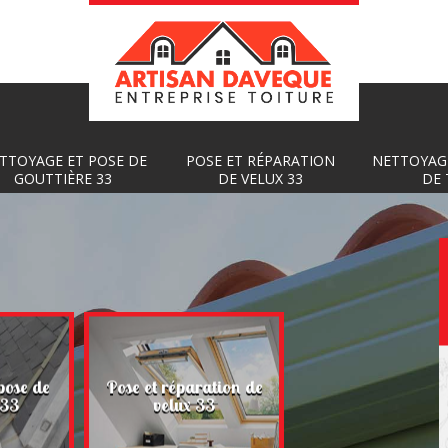
TTOYAGE ET POSE DE
POSE ET RÉPARATION
NETTOYAG
GOUTTIÈRE 33
DE VELUX 33
DE 
Nettoyage et
pose de
Pose et réparation de
démoussage de toi
 33
velux 33
33