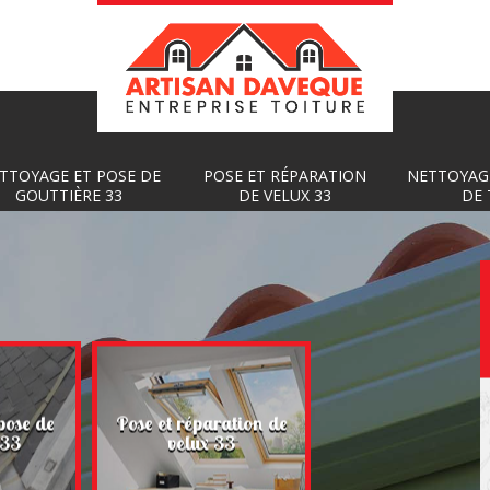
TTOYAGE ET POSE DE
POSE ET RÉPARATION
NETTOYAG
GOUTTIÈRE 33
DE VELUX 33
DE 
Nettoyage et
pose de
Pose et réparation de
démoussage de toi
 33
velux 33
33