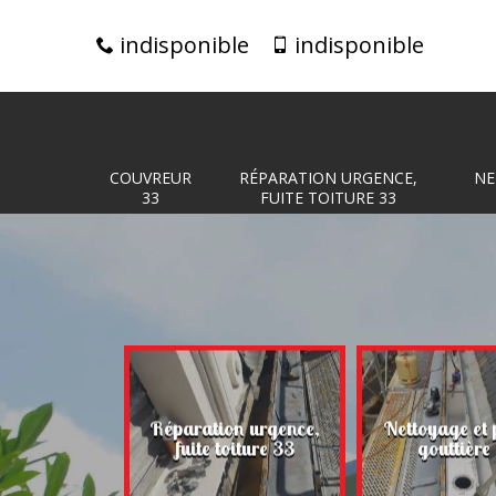
indisponible
indisponible
COUVREUR
RÉPARATION URGENCE,
NE
33
FUITE TOITURE 33
Réparation urgence,
Nettoyage et 
eur 33
fuite toiture 33
gouttière