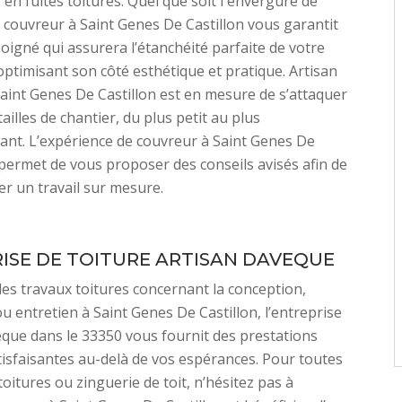
 en fuites toitures. Quel que soit l'envergure de
, couvreur à Saint Genes De Castillon vous garantit
soigné qui assurera l’étanchéité parfaite de votre
 optimisant son côté esthétique et pratique. Artisan
aint Genes De Castillon est en mesure de s’attaquer
tailles de chantier, du plus petit au plus
nt. L’expérience de couvreur à Saint Genes De
i permet de vous proposer des conseils avisés afin de
r un travail sur mesure.
ISE DE TOITURE ARTISAN DAVEQUE
des travaux toitures concernant la conception,
u entretien à Saint Genes De Castillon, l’entreprise
que dans le 33350 vous fournit des prestations
tisfaisantes au-delà de vos espérances. Pour toutes
toitures ou zinguerie de toit, n’hésitez pas à