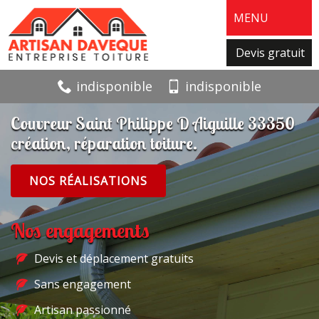
MENU
Devis gratuit
indisponible
indisponible
Couvreur Saint Philippe D Aiguille 33350
création, réparation toiture.
NOS RÉALISATIONS
Nos engagements
Devis et déplacement gratuits
Sans engagement
Artisan passionné