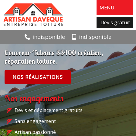
MENU
Devis gratuit
indisponible
indisponible
Couvreur Talence 33400 création,
réparation toiture.
NOS RÉALISATIONS
Nos engagements
Devis et déplacement gratuits
Sans engagement
Artisan passionné