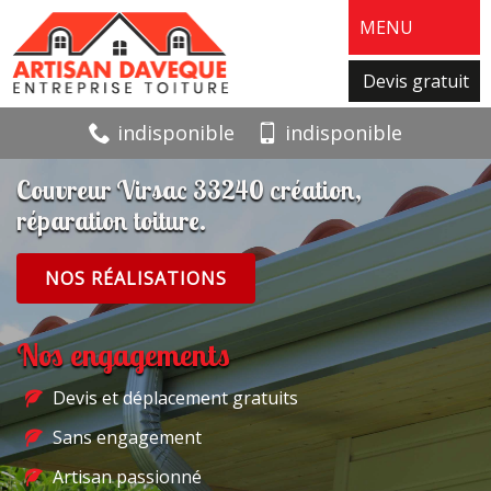
MENU
Devis gratuit
indisponible
indisponible
Couvreur Virsac 33240 création,
réparation toiture.
NOS RÉALISATIONS
Nos engagements
Devis et déplacement gratuits
Sans engagement
Artisan passionné