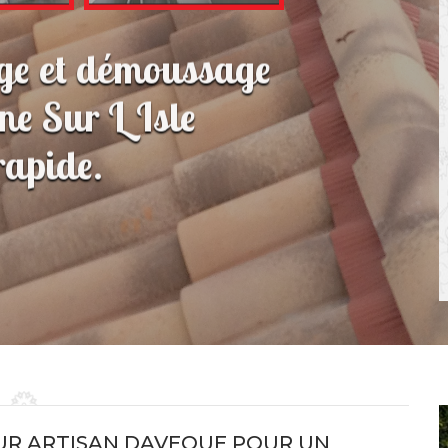
age et démoussage
ne Sur L Isle
apide.
UR ARTISAN DAVEQUE POUR UN