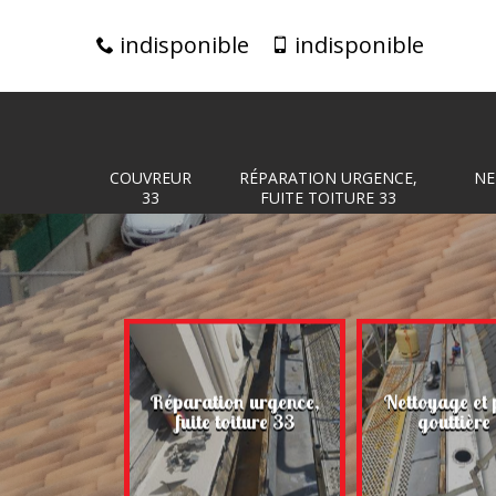
indisponible
indisponible
COUVREUR
RÉPARATION URGENCE,
NE
33
FUITE TOITURE 33
Réparation urgence,
Nettoyage et 
eur 33
fuite toiture 33
gouttière