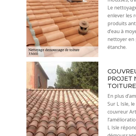
Le nettoyage
enlever les r
produits ant
d’eau à moye
nettoyer en 
étanche.
COUVREU
PROJET 
TOITURE 
En plus d’am
Sur L Isle, 
couvreur Art
l’améliorati
L Isle répon
démoussage t