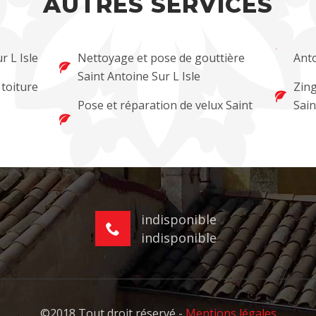
AUTRES SERVICES
r L Isle
Nettoyage et pose de gouttière
Anto
Saint Antoine Sur L Isle
 toiture
Zing
Pose et réparation de velux Saint
Sain
indisponible
indisponible
©2018 Tout droit réservé -
Mentions légales