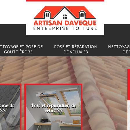
TTOYAGE ET POSE DE
POSE ET RÉPARATION
NETTOYAG
GOUTTIÈRE 33
DE VELUX 33
DE 
Nettoyage et
pose de
Pose et réparation de
démoussage de toi
 33
velux 33
33