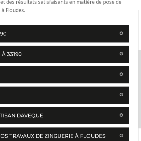
et des résultats satisfaisants en matière de pose de
 à Floudes.
190
 À 33190
RTISAN DAVEQUE
VOS TRAVAUX DE ZINGUERIE À FLOUDES