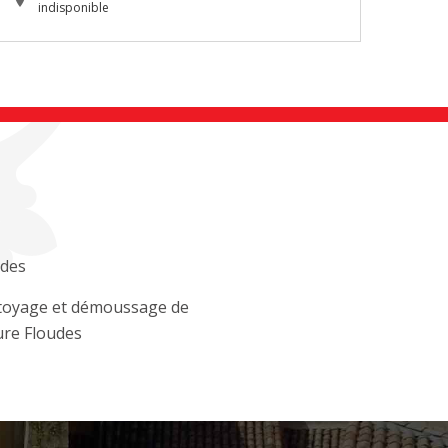
indisponible
udes
toyage et démoussage de
ure Floudes