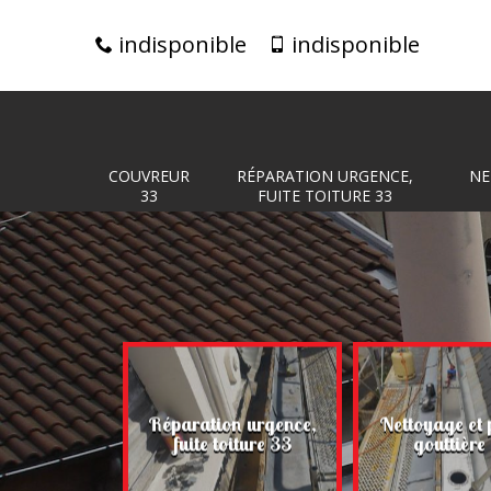
indisponible
indisponible
COUVREUR
RÉPARATION URGENCE,
NE
33
FUITE TOITURE 33
Réparation urgence,
Nettoyage et 
eur 33
fuite toiture 33
gouttière