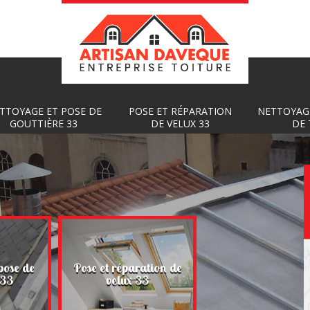
TTOYAGE ET POSE DE
POSE ET RÉPARATION
NETTOYAG
GOUTTIÈRE 33
DE VELUX 33
DE 
Nettoyage et
pose de
Pose et réparation de
démoussage de toi
 33
velux 33
33