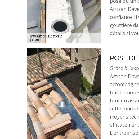
pose ou un c
Artisan Daveq
confiance. I
gouttière dan
détails si v
POSE DE
Grâce à l’ex
Artisan Dave
accompagnem
toit. La noue
tout en assur
cette joncti
moyens techn
efficacement
L’entreprise